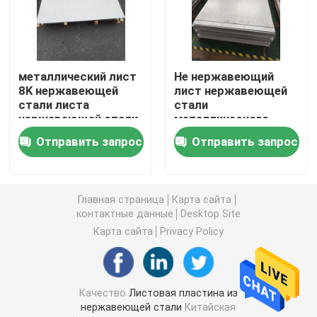
Катушка покрытая цветом
металлический лист
Не нержавеющий
Гальванизированная стальная пластина
8K нержавеющей
лист нержавеющей
стали листа
стали
нержавеющей стали
металлического
Стальной лист крыши
304 0.1mm до 8mm
листа магнитные 304
Отправить запрос
Отправить запрос
сваривая
декоративный
Оцинкованная стальная катушка
Главная страница
Карта сайта
контактные данные
Desktop Site
листы нержавеющей стали 316L
Карта сайта
Privacy Policy
катушка нержавеющей стали
Качество
Листовая пластина из
Труба круга нержавеющей стали
нержавеющей стали
Китайская