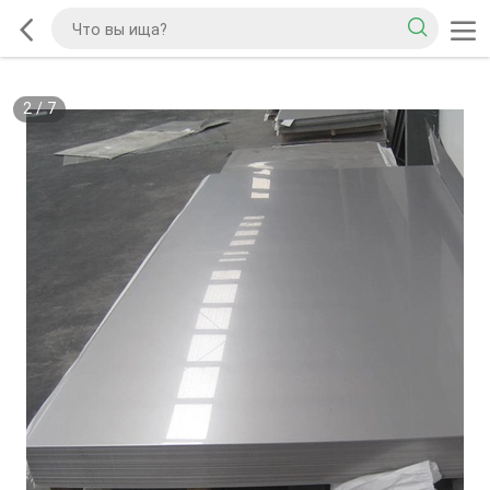
2
/
7