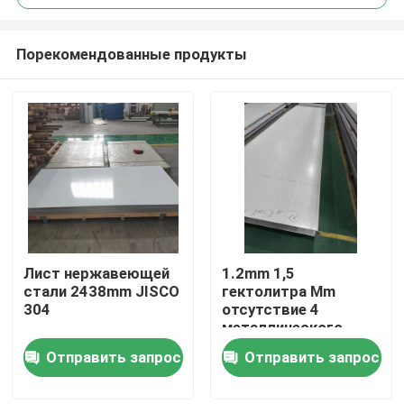
Порекомендованные продукты
Лист нержавеющей
1.2mm 1,5
Домой
стали 2438mm JISCO
гектолитра Mm
304
отсутствие 4
металлического
Продукты
листа GB Aisi 304
Отправить запрос
Отправить запрос
листа нержавеющей
стали AISI
Видеозаписи