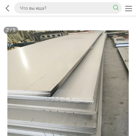
2
/
5