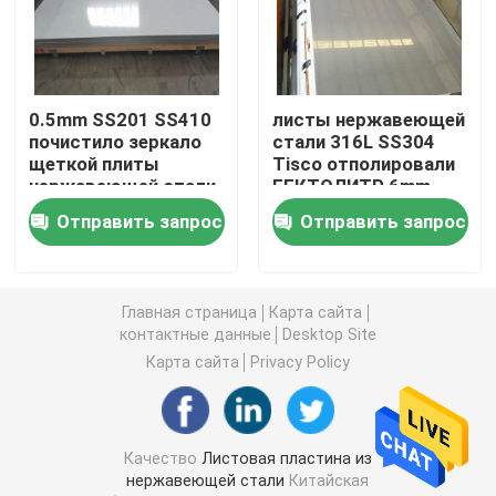
Катушка покрытая цветом
0.5mm SS201 SS410
листы нержавеющей
Гальванизированная стальная пластина
почистило зеркало
стали 316L SS304
щеткой плиты
Tisco отполировали
нержавеющей стали
ГЕКТОЛИТР 6mm
Стальной лист крыши
отполировали ASTM
плиты нержавеющей
Отправить запрос
Отправить запрос
стали
Оцинкованная стальная катушка
Главная страница
Карта сайта
контактные данные
Desktop Site
листы нержавеющей стали 316L
Карта сайта
Privacy Policy
катушка нержавеющей стали
Качество
Листовая пластина из
Труба круга нержавеющей стали
нержавеющей стали
Китайская