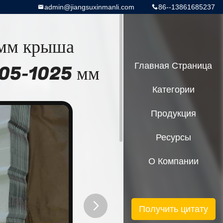
admin@jiangsuxinmanli.com
86--13861685237
 мм крыша
205-1025 мм
Главная Страница
Категории
Продукция
Ресурсы
О Компании
Получить цитату