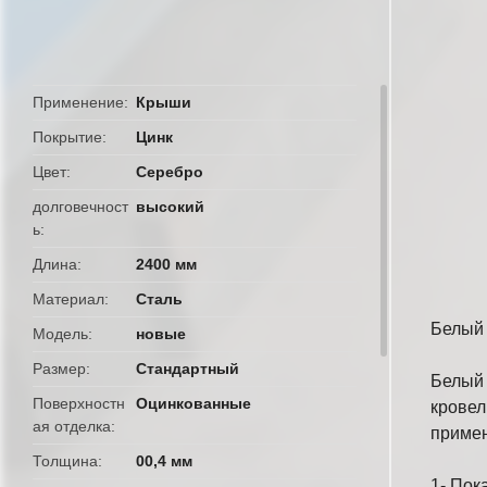
butto
Применение
Крыши
Покрытие
Цинк
Цвет
Серебро
долговечност
высокий
ь
Длина
2400 мм
Материал
Сталь
Белый 
Модель
новые
Размер
Стандартный
Белый 
Поверхностн
Оцинкованные
кровел
ая отделка
примен
Толщина
00,4 мм
1- Пок